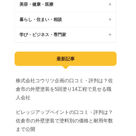
美容・健康・医療
印旛郡
カフェ
いすみ市
パン屋
暮らし・住まい・相談
美容院
南房総市
ランチ
ジム
学び・ビジネス・専門家
外壁塗装
夷隅郡
居酒屋
整体院
不動産
教育
安房郡
最新記事
スイーツ
鍼灸
不用品回収
子育て
公園
AGA
水回り修理
習い事
株式会社コウリツ企画の口コミ・評判は？佐
遊び場
医療脱毛
倉市の外壁塗装を5回塗り14工程で見せる職
引越し
求人
人会社
観光
美容整形
ブランド買取
ビジネス
ビレッジアップペイントの口コミ・評判は？
宿泊
メンズエステ
車買取
建築
佐倉市の外壁塗装で塗料別の価格と耐用年数
直売所
医療
まで公開
庭木・伐採
産業