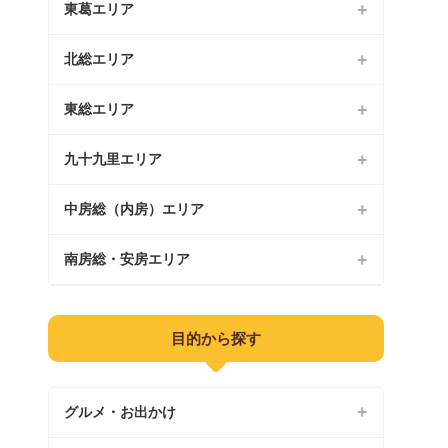
花見川区
東葛エリア
市川市
稲毛区
船橋市
北総エリア
松戸市
若葉区
習志野市
野田市
東総エリア
八千代市
緑区
浦安市
柏市
成田市
九十九里エリア
銚子市
美浜区
流山市
佐倉市
旭市
中房総（内房）エリア
茂原市
我孫子市
四街道市
匝瑳市
東金市
南房総・安房エリア
市原市
鎌ケ谷市
八街市
香取市
山武市
袖ケ浦市
富津市
印西市
目的から探す
香取郡
大網白里市
木更津市
館山市
白井市
山武郡
君津市
鴨川市
グルメ・お出かけ
富里市
長生郡
勝浦市