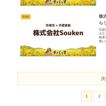
株
市原市
ら
市原
大工
格者
無い
次
1
2