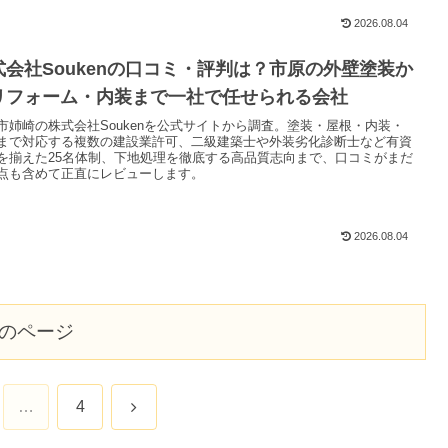
2026.08.04
式会社Soukenの口コミ・評判は？市原の外壁塗装か
リフォーム・内装まで一社で任せられる会社
市姉崎の株式会社Soukenを公式サイトから調査。塗装・屋根・内装・
まで対応する複数の建設業許可、二級建築士や外装劣化診断士など有資
を揃えた25名体制、下地処理を徹底する高品質志向まで、口コミがまだ
点も含めて正直にレビューします。
2026.08.04
のページ
次
…
4