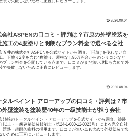
塗装で失敗しないために正直にレビューします。
2026.08.04
式会社ASPENの口コミ・評判は？市原の外壁塗装を
社施工の4度塗りと明朗なプラン料金で選べる会社
市五井の株式会社ASPENを公式サイトから調査。下請けを使わない自
工、下塗り2度を含む4度塗り、屋根なし95万円台からのシリコンなど
のプラン料金を公開している点まで、口コミがまだ無い現状も含めて外
装で失敗しないために正直にレビューします。
2026.08.04
ータルペイント アローアップの口コミ・評判は？市
の外壁塗装を塗装歴40年の一級技能士が担う会社
市姉崎のトータルペイント アローアップを公式サイトから調査。塗装
0年以上・一級建築塗装技能士（第24-1-060-12-0023号）による完全自社
、遮熱・超耐久塗料の採用まで、口コミが無い点も含めて外壁塗装で失
ないために正直にレビューします。