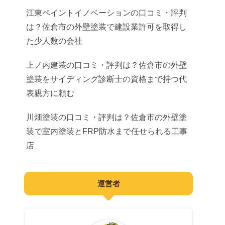
ドッグラン
歯科
遺品整理
江東ペイントイノベーションの口コミ・評判
弁護士
は？佐倉市の外壁塗装で建設業許可を取得し
小児科
ネット相談
司法書士
た少人数の会社
産婦人科
社労士
上ノ内建装の口コミ・評判は？佐倉市の外壁
眼科
塗装をサイディング診断士の資格まで持つ代
士業
表親方に頼む
皮膚科
葬儀
川畑塗装の口コミ・評判は？佐倉市の外壁塗
耳鼻咽喉科
装で室内塗装とFRP防水まで任せられる工事
動物病院
店
運営者