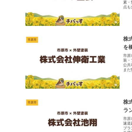
素・
点も
株
市原市
を
市原
装・
公共
まだ
株
市原市
ラ
市原
速道
プラ