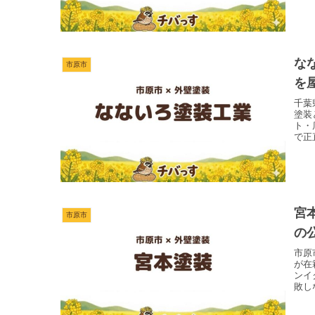
な
市原市
を
千葉
塗装
ト・
で正
宮
市原市
の
市原
が在
ンイ
敗し