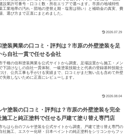
建設業許可番号・口コミ数・所在エリアで選べます。市原の地域特性
葉工業地帯の汚れ・団地の塗替え期・塩害は弱い）と補助金の真実、費
場、選び方まで正直にまとめました。
2026.07.29
和塗装興業の口コミ・評判は？市原の外壁塗装を足
から自社一貫で任せる会社
市千種の信和塗装興業を公式サイトから調査。足場設置から施工・メン
で下請けなしの自社一貫体制、一級塗装技能士と代表の登録基幹技能士
づけ、公共工事も手がける実績まで、口コミがまだ無い点も含めて外壁
で失敗しないために正直にレビューします。
2026.08.04
ルヤ塗装の口コミ・評判は？市原の外壁塗装を完全
社施工と純正塗料で任せる戸建て塗り替え専門店
市ちはら台のフルヤ塗装を公式サイトから調査。戸建て塗り替え専門の
自社施工、エスケー化研・日本ペイントの純正塗料をシリコンからフッ