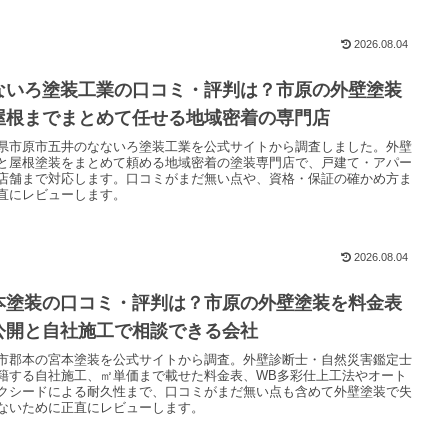
2026.08.04
ないろ塗装工業の口コミ・評判は？市原の外壁塗装
屋根までまとめて任せる地域密着の専門店
県市原市五井のなないろ塗装工業を公式サイトから調査しました。外壁
と屋根塗装をまとめて頼める地域密着の塗装専門店で、戸建て・アパー
店舗まで対応します。口コミがまだ無い点や、資格・保証の確かめ方ま
直にレビューします。
2026.08.04
本塗装の口コミ・評判は？市原の外壁塗装を料金表
公開と自社施工で相談できる会社
市郡本の宮本塗装を公式サイトから調査。外壁診断士・自然災害鑑定士
籍する自社施工、㎡単価まで載せた料金表、WB多彩仕上工法やオート
クシードによる耐久性まで、口コミがまだ無い点も含めて外壁塗装で失
ないために正直にレビューします。