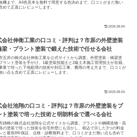
無機まで、A4色見本を無料で用意する色決めまで、口コミがまだ無い
含めて正直にレビューします。
2026.08.04
式会社伸衛工業の口コミ・評判は？市原の外壁塗装
橋梁・プラント塗装で鍛えた技術で任せる会社
市五井の株式会社伸衛工業を公式サイトから調査。外壁塗装・橋梁塗
プラント塗装を手がけ、1級塗装技能士と2級土木施工管理技士が在籍。
事業で培った下地処理の技術や対応工事、費用の考え方まで、口コミが
無い点も含めて正直にレビューします。
2026.08.04
式会社池翔の口コミ・評判は？市原の外壁塗装をプ
ント塗装で培った技術と明朗料金で選べる会社
市姉崎の株式会社池翔を公式サイトから調査。プラントや鋼構造物・高
路の塗装で培った技術を住宅外壁にも活かし、税込で示した3つの料金
ンと最長8年保証、点検・診断無料まで、口コミがまだ無い点も含めて