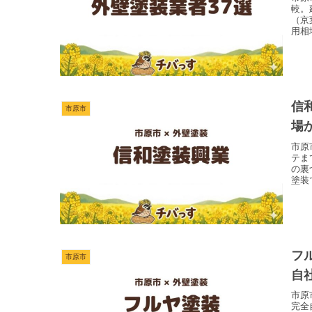
較。
（京
用相
信
市原市
場
市原
テま
の裏
塗装
フ
市原市
自
市原
完全