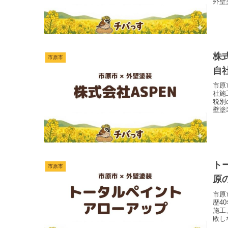
外壁
株
市原市
自
市原
社施
税別
壁塗
ト
市原市
原
市原
歴4
施工
敗し