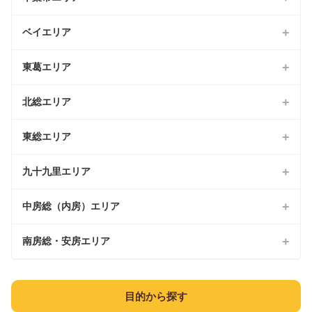
ベイエリア
中央区
花見川区
東葛エリア
市川市
稲毛区
船橋市
北総エリア
松戸市
若葉区
習志野市
野田市
東総エリア
八千代市
緑区
浦安市
柏市
成田市
九十九里エリア
銚子市
美浜区
流山市
佐倉市
旭市
中房総（内房）エリア
茂原市
我孫子市
四街道市
匝瑳市
東金市
南房総・安房エリア
市原市
鎌ケ谷市
八街市
香取市
山武市
袖ケ浦市
富津市
印西市
目的から探す
香取郡
大網白里市
木更津市
館山市