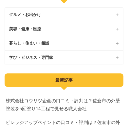
白井市
山武郡
君津市
鴨川市
グルメ・お出かけ
富里市
長生郡
勝浦市
美容・健康・医療
印旛郡
カフェ
いすみ市
パン屋
暮らし・住まい・相談
美容院
南房総市
ランチ
ジム
学び・ビジネス・専門家
外壁塗装
夷隅郡
居酒屋
整体院
不動産
教育
安房郡
最新記事
スイーツ
鍼灸
不用品回収
子育て
公園
AGA
水回り修理
習い事
株式会社コウリツ企画の口コミ・評判は？佐倉市の外壁
遊び場
医療脱毛
塗装を5回塗り14工程で見せる職人会社
引越し
求人
観光
美容整形
ブランド買取
ビレッジアップペイントの口コミ・評判は？佐倉市の外
ビジネス