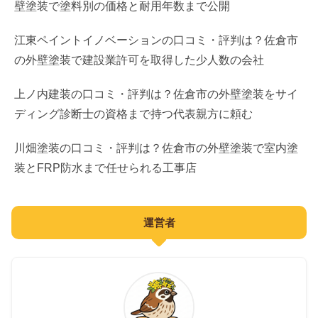
壁塗装で塗料別の価格と耐用年数まで公開
宿泊
メンズエステ
車買取
建築
直売所
江東ペイントイノベーションの口コミ・評判は？佐倉市
医療
庭木・伐採
産業
の外壁塗装で建設業許可を取得した少人数の会社
ドッグラン
歯科
遺品整理
弁護士
上ノ内建装の口コミ・評判は？佐倉市の外壁塗装をサイ
小児科
ネット相談
司法書士
ディング診断士の資格まで持つ代表親方に頼む
産婦人科
社労士
川畑塗装の口コミ・評判は？佐倉市の外壁塗装で室内塗
眼科
装とFRP防水まで任せられる工事店
士業
皮膚科
葬儀
運営者
耳鼻咽喉科
動物病院