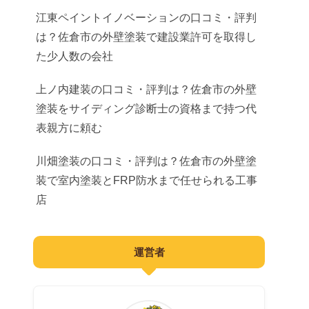
ドッグラン
歯科
遺品整理
江東ペイントイノベーションの口コミ・評判
弁護士
は？佐倉市の外壁塗装で建設業許可を取得し
小児科
ネット相談
司法書士
た少人数の会社
産婦人科
社労士
上ノ内建装の口コミ・評判は？佐倉市の外壁
眼科
塗装をサイディング診断士の資格まで持つ代
士業
表親方に頼む
皮膚科
葬儀
川畑塗装の口コミ・評判は？佐倉市の外壁塗
耳鼻咽喉科
装で室内塗装とFRP防水まで任せられる工事
動物病院
店
運営者