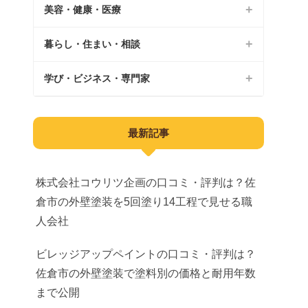
美容・健康・医療
印旛郡
カフェ
いすみ市
パン屋
暮らし・住まい・相談
美容院
南房総市
ランチ
ジム
学び・ビジネス・専門家
外壁塗装
夷隅郡
居酒屋
整体院
不動産
教育
安房郡
最新記事
スイーツ
鍼灸
不用品回収
子育て
公園
AGA
水回り修理
習い事
株式会社コウリツ企画の口コミ・評判は？佐
遊び場
医療脱毛
倉市の外壁塗装を5回塗り14工程で見せる職
引越し
求人
人会社
観光
美容整形
ブランド買取
ビジネス
ビレッジアップペイントの口コミ・評判は？
宿泊
メンズエステ
車買取
建築
佐倉市の外壁塗装で塗料別の価格と耐用年数
直売所
医療
まで公開
庭木・伐採
産業