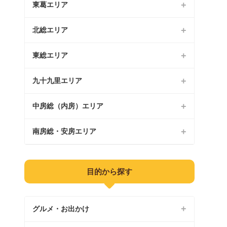
花見川区
東葛エリア
市川市
稲毛区
船橋市
北総エリア
松戸市
若葉区
習志野市
野田市
東総エリア
八千代市
緑区
浦安市
柏市
成田市
九十九里エリア
銚子市
美浜区
流山市
佐倉市
旭市
中房総（内房）エリア
茂原市
我孫子市
四街道市
匝瑳市
東金市
南房総・安房エリア
市原市
鎌ケ谷市
八街市
香取市
山武市
袖ケ浦市
富津市
印西市
目的から探す
香取郡
大網白里市
木更津市
館山市
白井市
山武郡
君津市
鴨川市
グルメ・お出かけ
富里市
長生郡
勝浦市