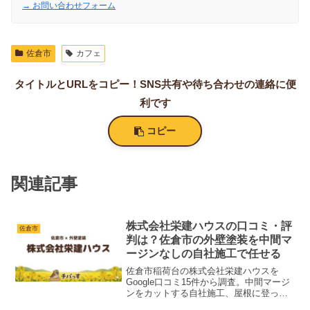
→ お問い合わせフォーム
佐倉市
カフェ
タイトルとURLをコピー！SNS共有や待ち合わせの連絡に便
利です
コピー
関連記事
株式会社栄建ハウスの口コミ・評
佐倉市
判は？佐倉市の外壁塗装を中間マ
ージンなしの自社施工で任せる
佐倉市稲荷台の株式会社栄建ハウスを
Google口コミ15件から調査。中間マージ
ンをカットする自社施工、屋根に登って
原因を特定する現地調査、創業22年以上