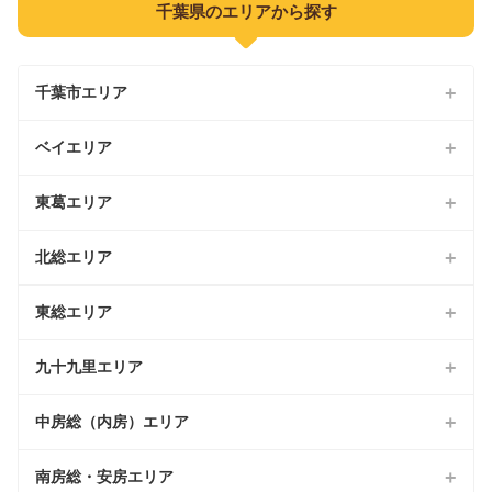
千葉県のエリアから探す
千葉市エリア
ベイエリア
中央区
花見川区
東葛エリア
市川市
稲毛区
船橋市
北総エリア
松戸市
若葉区
習志野市
野田市
東総エリア
八千代市
緑区
浦安市
柏市
成田市
九十九里エリア
銚子市
美浜区
流山市
佐倉市
旭市
中房総（内房）エリア
茂原市
我孫子市
四街道市
匝瑳市
東金市
南房総・安房エリア
市原市