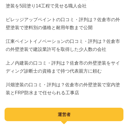
遊び場
医療脱毛
塗装を5回塗り14工程で見せる職人会社
引越し
求人
観光
美容整形
ブランド買取
ビレッジアップペイントの口コミ・評判は？佐倉市の外
ビジネス
壁塗装で塗料別の価格と耐用年数まで公開
宿泊
メンズエステ
車買取
建築
直売所
江東ペイントイノベーションの口コミ・評判は？佐倉市
医療
庭木・伐採
産業
の外壁塗装で建設業許可を取得した少人数の会社
ドッグラン
歯科
遺品整理
弁護士
上ノ内建装の口コミ・評判は？佐倉市の外壁塗装をサイ
小児科
ネット相談
司法書士
ディング診断士の資格まで持つ代表親方に頼む
産婦人科
社労士
川畑塗装の口コミ・評判は？佐倉市の外壁塗装で室内塗
眼科
装とFRP防水まで任せられる工事店
士業
皮膚科
葬儀
運営者
耳鼻咽喉科