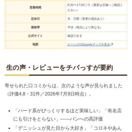
8:30〜17:00ごろ（最新は店舗へご確認く
営業時間
ださい）
定休日
水・日曜（変更の場合あり）
価格帯
手頃（商品により異なる）
公式サイト
確認できず
地図
ビーンズのGoogleマップを見る
生の声・レビューをチバっすが要約
寄せられた口コミからは、次のような声が見られました
（評価4.8・31件／2026年7月9日時点）。
「ハード系がびっくりするほど美味しい」「有名店
にも引けをとらない」——パンへの高評価
「デニッシュが見た目から大好き」「コロネやあん