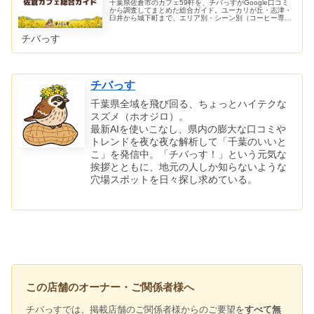
千葉県佐倉市のカフェ59軒を、チバっすがGoogle口コミ
から調査してまとめた総合ガイド。ユーカリが丘・志津・
臼井から城下町まで、エリア別・シーン別（コーヒー専門/
古民家/パンケーキ/犬OK/作業）で、お気に入りの一軒が見
つかります。
チバっす
チバっす
千葉県全域を飛び回る、ちょっとハイテクな
スズメ（ホオジロ）。
最新AIを使いこなし、県内の膨大な口コミや
トレンドを夜な夜な解析して「千葉のいいと
こ」を発信中。「チバっす！」という元気な
挨拶とともに、地元の人しか知らないような
穴場スポットを日々探し求めている。
この店舗のオーナー・ご関係者様へ
チバっすでは、掲載店舗のご関係者様からのご要望を
すべて無