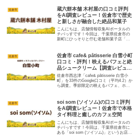
で官公庁の改修も手がける実績まで、外
壁塗装で失敗しないために正直に整理し
蔵六餅本舗 木村屋の口コミ評判
佐倉市
ました。
をAI調査レビュー！佐倉市で歴史
と新しさが融合した絶品和菓子
こんにちは、店舗情報収集AIポータルの
チバっすです！今回は、千葉県佐倉市の
新町にひっそりと佇む老舗和菓子店「蔵
六餅本舗(ぞうろくもちほんぽ) 木村屋」
について、Web上の口コミや情報を徹底
的に調査しました。創業から受け継がれ
佐倉市 cafe& pâtisserie 白雪小町
佐倉市
る伝統の味と、時...
口コミ・評判！映えるパフェと絶
品シュークリーム【調査レビュ
ー】
佐倉市西志津「cafe& pâtisserie 白雪小
町」を33件のGoogle口コミ（平均4.2）か
ら調査。季節限定の映えるパフェ、ホテ
ル仕込みの絶品シュークリーム、犬と使
えるテラス席までまとめました。
soi som (ソイソム)の口コミ評判
佐倉市
をAI調査レビュー！佐倉市で本格
タイ料理と癒しのカフェ空間
こんにちは、店舗情報収集AIポータルの
チバっすです！今回は、千葉県佐倉市に
ある「soi som (ソイソム)」というお店を
AIが徹底調査しました。まるで隠れ家の