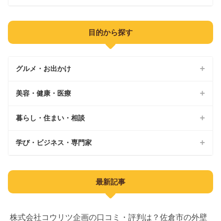
鎌ケ谷市
八街市
香取市
山武市
袖ケ浦市
富津市
印西市
目的から探す
香取郡
大網白里市
木更津市
館山市
白井市
山武郡
君津市
鴨川市
グルメ・お出かけ
富里市
長生郡
勝浦市
美容・健康・医療
印旛郡
カフェ
いすみ市
パン屋
暮らし・住まい・相談
美容院
南房総市
ランチ
ジム
学び・ビジネス・専門家
外壁塗装
夷隅郡
居酒屋
整体院
不動産
教育
安房郡
最新記事
スイーツ
鍼灸
不用品回収
子育て
公園
AGA
水回り修理
習い事
株式会社コウリツ企画の口コミ・評判は？佐倉市の外壁