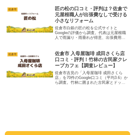
ようなおしゃれな空間で、本格的ながら
も日本人の舌に合うように工夫されたタ
匠の松の口コミ・評判は？佐倉で
佐倉市
イ料理が...
元屋根職人が出張費なしで受ける
小さなリフォーム
佐倉市白銀の匠の松を公式サイトと
Googleの評価から調査。代表は元屋根職
人で雨漏り・雨垂れが得意、出張費用が
かからず小さな修理も歓迎、火災保険に
も対応。口コミに本文が無く評判を読み
取れない点まで正直に整理しました。
佐倉市 入母屋珈琲 成田さくら店
佐倉市
口コミ・評判！竹林の古民家クレ
ープカフェ【調査レビュー】
佐倉市吉見の「入母屋珈琲 成田さくら
店」を70件のGoogle口コミ（平均3.6）か
ら調査。竹林に囲まれた古民家とドッグ
ラン、しっとりクレープや濃厚ソフトク
リーム、親切な接客のテイクアウト専門
カフェとしてまとめました。